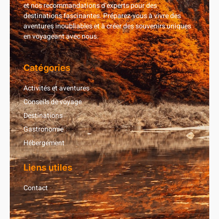
et nos recommandations d’experts pour des
destinations fascinantes. Préparez-vous à vivre des
aventures inoubliables et à créer des souvenirs uniques
en voyageant avec nous.
Catégories
Activités et aventures
Conseils de voyage
Destinations
Gastronomie
Hébergement
Liens utiles
Contact