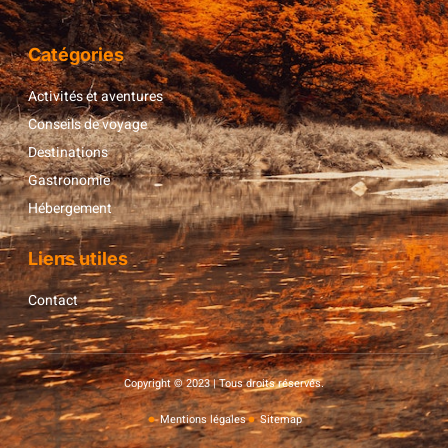
Catégories
Activités et aventures
Conseils de voyage
Destinations
Gastronomie
Hébergement
Liens utiles
Contact
Copyright © 2023 | Tous droits réservés.
Mentions légales
Sitemap