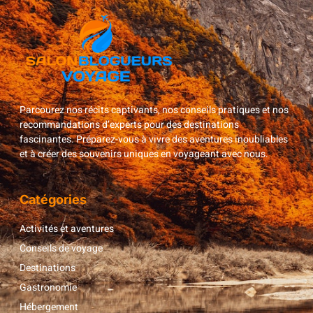
Parcourez nos récits captivants, nos conseils pratiques et nos
recommandations d’experts pour des destinations
fascinantes. Préparez-vous à vivre des aventures inoubliables
et à créer des souvenirs uniques en voyageant avec nous.
Catégories
Activités et aventures
Conseils de voyage
Destinations
Gastronomie
Hébergement