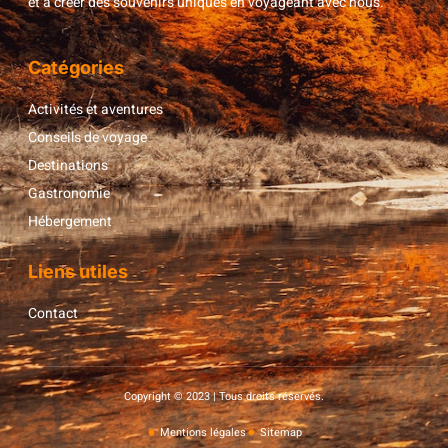
et à créer des souvenirs uniques en voyageant avec nous.
Catégories
Activités et aventures
Conseils de voyage
Destinations
Gastronomie
Hébergement
Liens utiles
Contact
Copyright © 2023 | Tous droits réservés.
Mentions légales
Sitemap