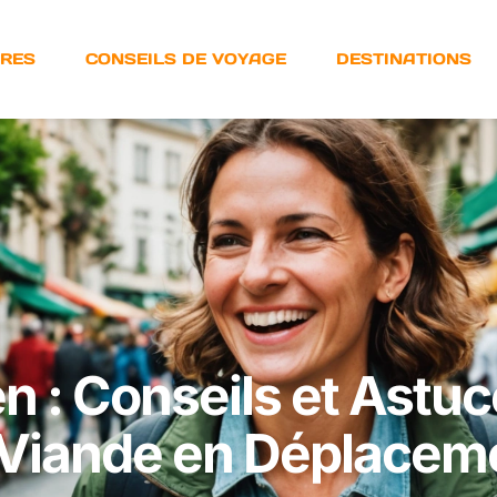
URES
CONSEILS DE VOYAGE
DESTINATIONS
n : Conseils et Astu
Viande en Déplacem